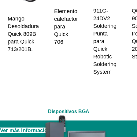
911G-
Q
Elemento
24DV2
9
Mango
calefactor
Soldering
So
Desoldadura
para
Punta
Ir
Quick 809B
Quick
para
Q
para Quick
706
Quick
2
713/201B.
Robotic
St
Soldering
System
Dispositivos BGA
Ver más información