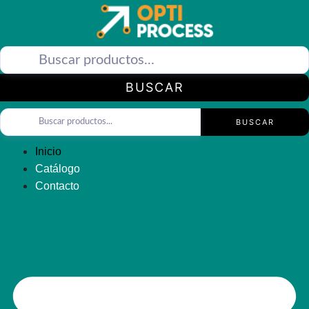
Saltar
al
contenido
BUSCAR
BUSCAR
Inicio
Catálogo
Contacto