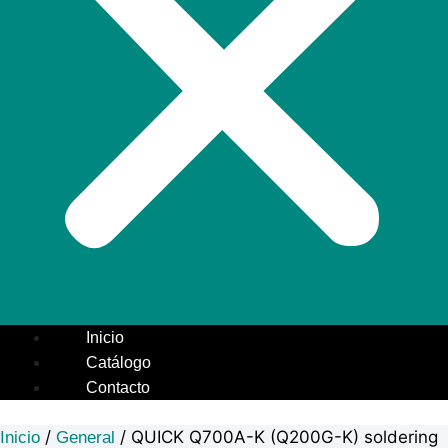
Inicio
Catálogo
Contacto
/
/ QUICK Q700A-K (Q200G-K) soldering
Inicio
General