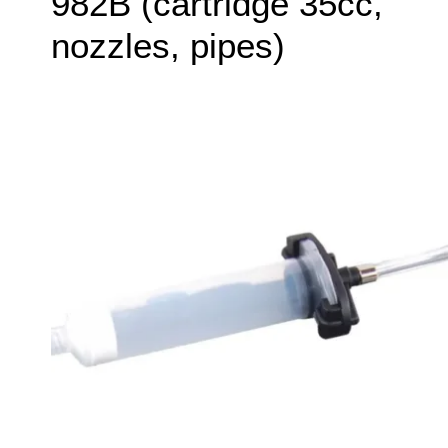
982B (cartridge 35cc,
nozzles, pipes)