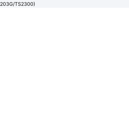
203G/TS2300)