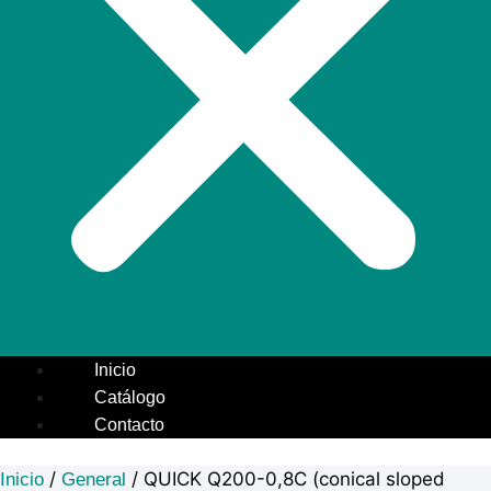
Inicio
Catálogo
Contacto
/
/ QUICK Q200-0,8C (conical sloped
Inicio
General