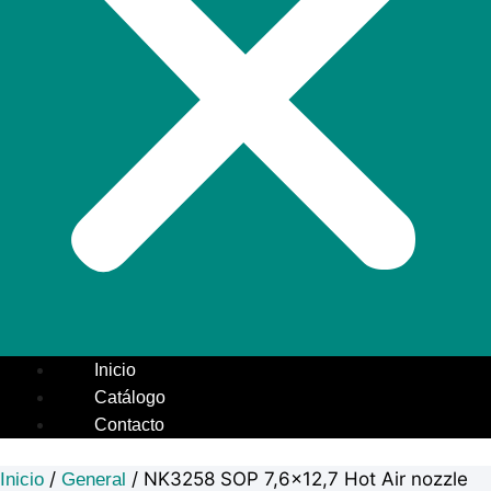
Inicio
Catálogo
Contacto
/
/ NK3258 SOP 7,6×12,7 Hot Air nozzle
Inicio
General