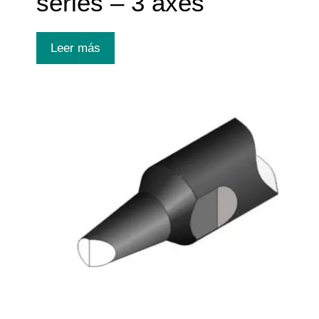
series – 3 axes
Leer más