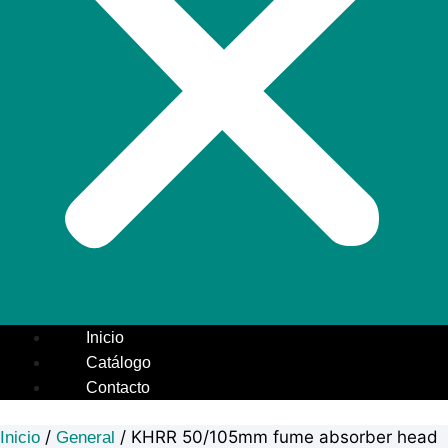
Inicio
Catálogo
Contacto
/
/ KHRR 50/105mm fume absorber head
Inicio
General