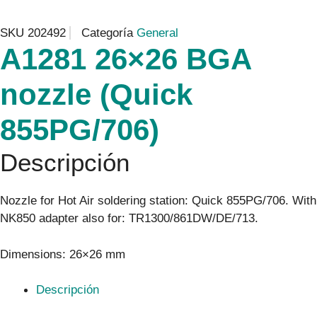
SKU
202492
Categoría
General
A1281 26×26 BGA
nozzle (Quick
855PG/706)
Descripción
Nozzle for Hot Air soldering station: Quick 855PG/706. With
NK850 adapter also for: TR1300/861DW/DE/713.
Dimensions: 26×26 mm
Descripción