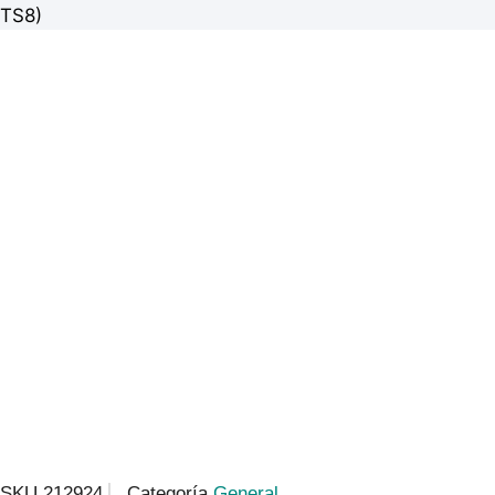
TS8)
SKU
212924
Categoría
General