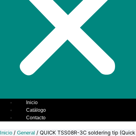
Inicio
Catálogo
Contacto
/
/ QUICK TSS08R-3C soldering tip (Quick
Inicio
General