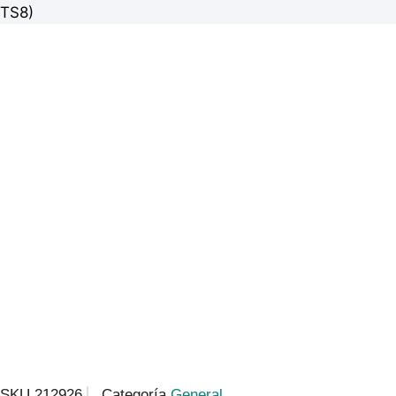
TS8)
SKU
212926
Categoría
General