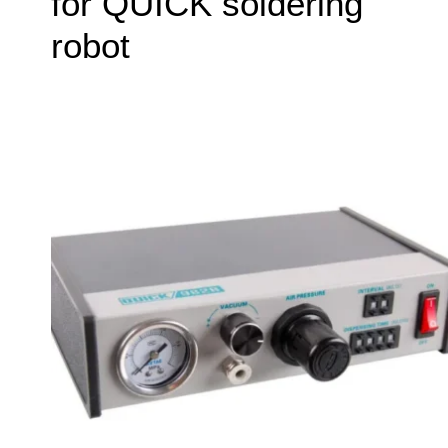
for QUICK soldering
robot