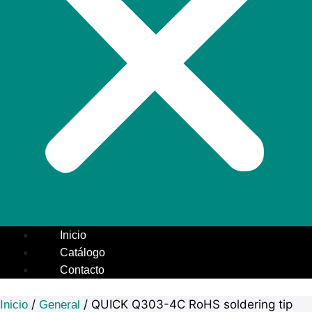
Inicio
Catálogo
Contacto
/
/ QUICK Q303-4C RoHS soldering tip
Inicio
General