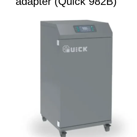
adapter (Quick 982B)