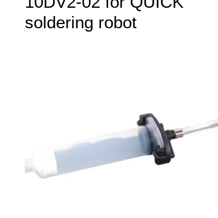
10DV2-02 for QUICK
soldering robot