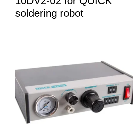
10DV2-02 for QUICK
soldering robot