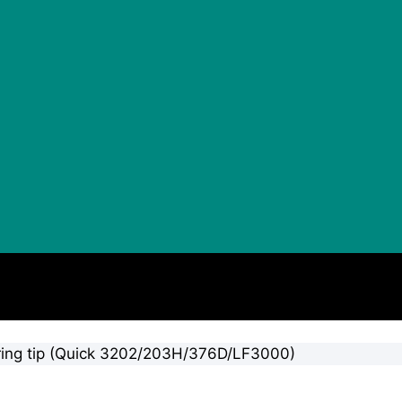
ring tip (Quick 3202/203H/376D/LF3000)