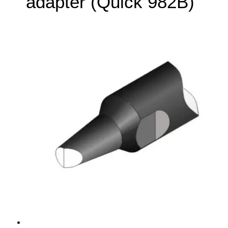
adapter (Quick 982B)