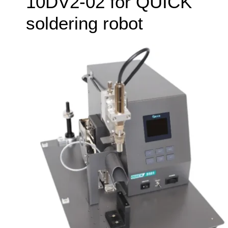
10DV2-02 for QUICK
soldering robot