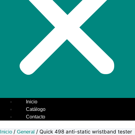
Inicio
Catálogo
Contacto
/
/ Quick 498 anti-static wristband tester
Inicio
General