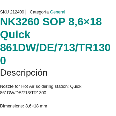
SKU
212409
Categoría
General
NK3260 SOP 8,6×18
Quick
861DW/DE/713/TR130
0
Descripción
Nozzle for Hot Air soldering station: Quick
861DW/DE/713/TR1300.
Dimensions: 8,6×18 mm