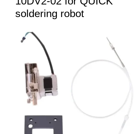
10DV2-02 for QUICK
soldering robot