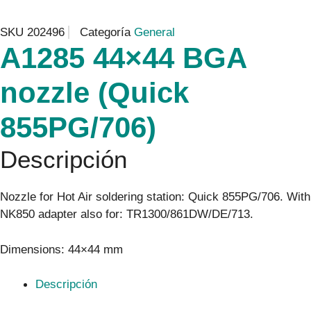
SKU
202496
Categoría
General
A1285 44×44 BGA
nozzle (Quick
855PG/706)
Descripción
Nozzle for Hot Air soldering station: Quick 855PG/706. With
NK850 adapter also for: TR1300/861DW/DE/713.
Dimensions: 44×44 mm
Descripción