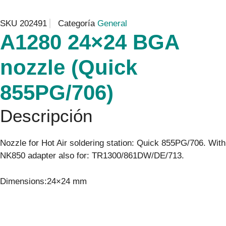
SKU
202491
Categoría
General
A1280 24×24 BGA
nozzle (Quick
855PG/706)
Descripción
Nozzle for Hot Air soldering station: Quick 855PG/706. With
NK850 adapter also for: TR1300/861DW/DE/713.
Dimensions:24×24 mm