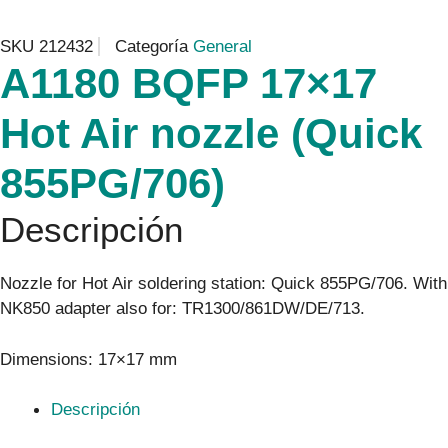
SKU
212432
Categoría
General
A1180 BQFP 17×17
Hot Air nozzle (Quick
855PG/706)
Descripción
Nozzle for Hot Air soldering station: Quick 855PG/706. With
NK850 adapter also for: TR1300/861DW/DE/713.
Dimensions: 17×17 mm
Descripción