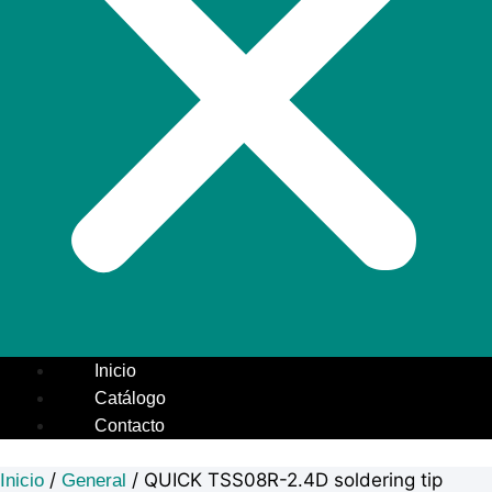
Inicio
Catálogo
Contacto
/
/ QUICK TSS08R-2.4D soldering tip
Inicio
General