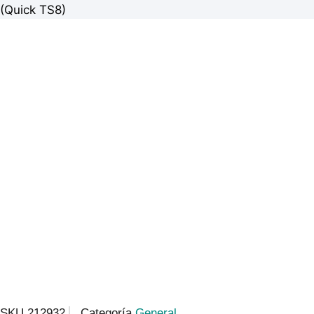
(Quick TS8)
SKU
212932
Categoría
General