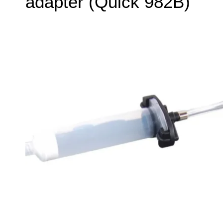
adapter (Quick 982B)