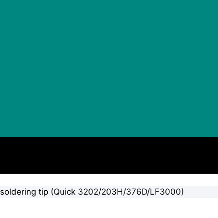
soldering tip (Quick 3202/203H/376D/LF3000)