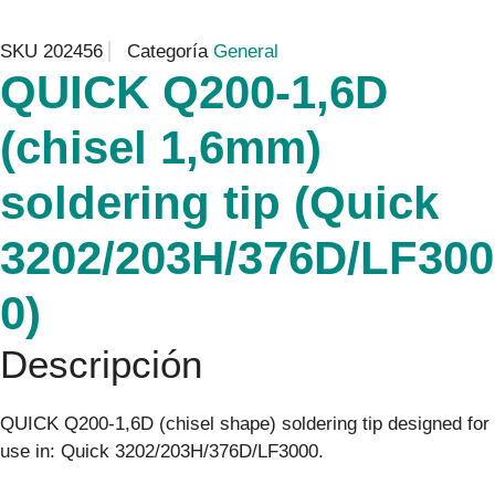
SKU
202456
Categoría
General
QUICK Q200-1,6D
(chisel 1,6mm)
soldering tip (Quick
3202/203H/376D/LF300
0)
Descripción
QUICK Q200-1,6D (chisel shape) soldering tip designed for
use in: Quick 3202/203H/376D/LF3000.