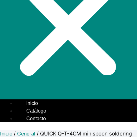
Inicio
Catálogo
Contacto
/
/ QUICK Q-T-4CM minispoon soldering
Inicio
General