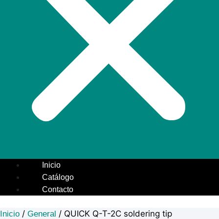
Inicio
Catálogo
Contacto
/
/ QUICK Q-T-2C soldering tip
Inicio
General