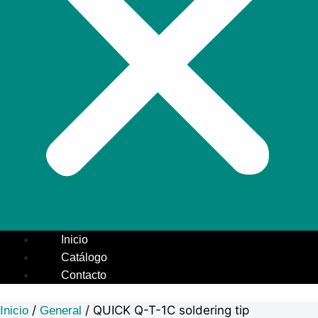
Inicio
Catálogo
Contacto
/
/ QUICK Q-T-1C soldering tip
Inicio
General