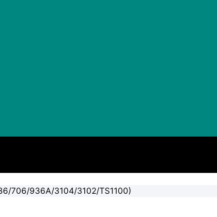
(236/706/936A/3104/3102/TS1100)