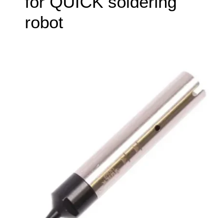
for QUICK soldering
robot