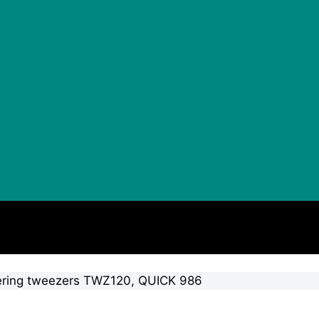
dering tweezers TWZ120, QUICK 986