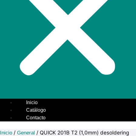
Inicio
Catálogo
Contacto
/
/ QUICK 201B T2 (1,0mm) desoldering
Inicio
General