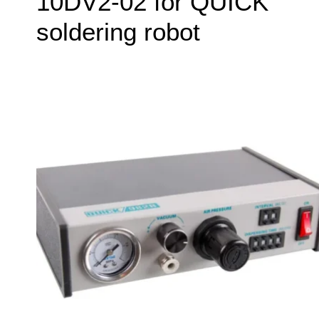
10DV2-02 for QUICK
soldering robot