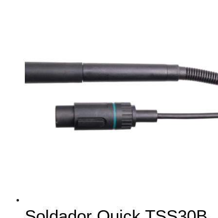
Soldador Quick TSS30B