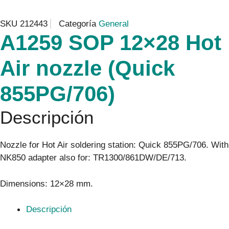
SKU
212443
Categoría
General
A1259 SOP 12×28 Hot
Air nozzle (Quick
855PG/706)
Descripción
Nozzle for Hot Air soldering station: Quick 855PG/706. With
NK850 adapter also for: TR1300/861DW/DE/713.
Dimensions: 12×28 mm.
Descripción